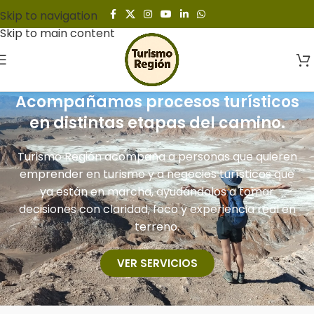
Skip to navigation
Skip to main content
Acompañamos procesos turísticos
en distintas etapas del camino.
Turismo Región acompaña a personas que quieren
emprender en turismo y a negocios turísticos que
ya están en marcha, ayudándolos a tomar
decisiones con claridad, foco y experiencia real en
terreno.
VER SERVICIOS