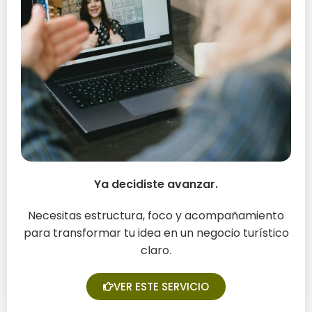
Ya decidiste avanzar.
¿Quieres convertir tu idea en
un negocio
Necesitas estructura, foco y acompañamiento
turístico?
para transformar tu idea en un negocio turístico
claro.
VER ESTE SERVICIO