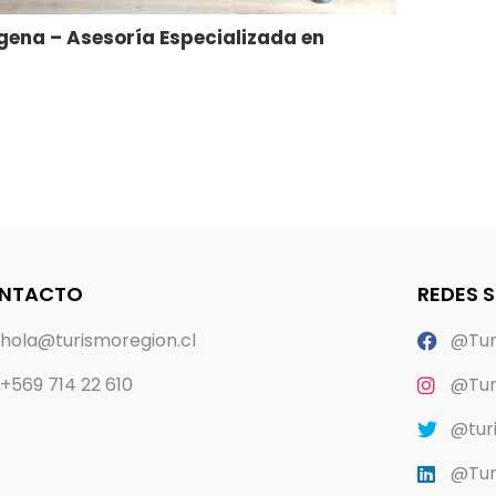
gena – Asesoría Especializada en
gital
NTACTO
REDES 
hola@turismoregion.cl
@Tur
+569 714 22 610
@Tur
@tur
@Tur