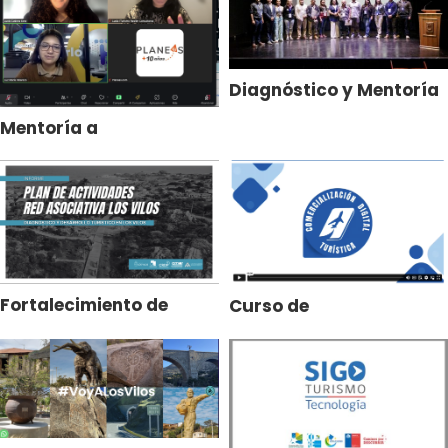
Patagonia»
Diagnóstico y Mentoría
Turística en Curacautín
Mentoría a
Emprendedores
Turísticos de Ecuador
Fortalecimiento de
Curso de
Empresas Turísticas en
Comercialización
Los Vilos
Digital Turística
(Básico)