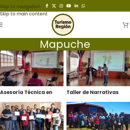
Skip to navigation
Skip to main content
Mapuche
Asesoría Técnica en
Taller de Narrativas
“Modelo de Negocio”
Comerciales