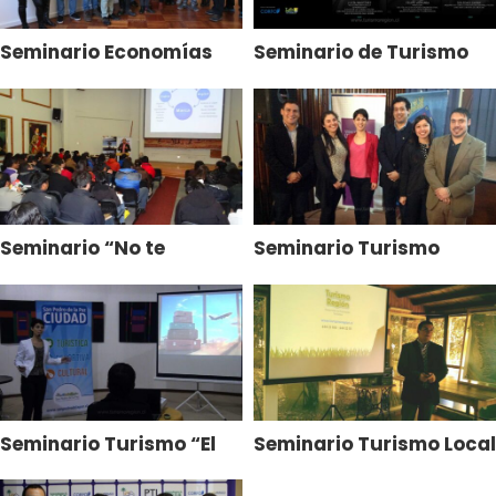
Seminario Economías
Seminario de Turismo
Creativas
Vive Tomé
Seminario “No te
Seminario Turismo
duermas en los
“Emprendimiento y
Laureles”
Asociatividad”
Seminario Turismo “El
Seminario Turismo Local
Valor de tu Marca”
Chiguayante