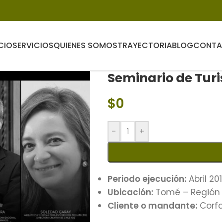
CIO
SERVICIOS
QUIENES SOMOS
TRAYECTORIA
BLOG
CONT
Seminario de Tur
$
0
-
+
Periodo ejecución:
Abril 20
Ubicación:
Tomé – Región 
Cliente o mandante:
Corfo