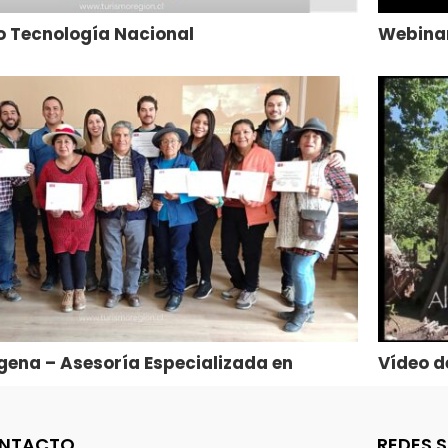
o Tecnología Nacional
Webinar
gena – Asesoría Especializada en
Vídeo d
gital
NTACTO
REDES 