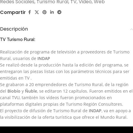
Redes Sociales
,
Turismo Rural
,
TV
,
Video
,
Web
Compartir
Descripción
TV Turismo Rural:
Realización de programa de televisión a proveedores de Turismo
Rural, usuarios de
INDAP
Se realizó desde la producción hasta la edición del programa, se
entregaron las piezas listas con los parámetros técnicos para ser
emitidas en TV .
Se grabaron a 20 emprendedores de Turismo Rural, de la región
del
Biobío
y
Ñuble
, se editaron 12 capítulos. Fueron emitidos en el
canal TVU, también los vídeos fueron promocionados en
plataformas digitales propias de Turismo Región Consultores.
El proyecto de difusión de Turismo Rural de
INDAP
, va en apoyo a
la visibilización de la oferta turística que ofrece el Mundo Rural.