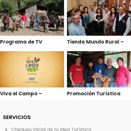
en Marketing Digital
– Iquique
Programa de TV
Tienda Mundo Rural –
Turismo Rural – INDAP
Implementación – Mall
Biobío
Parque Arauco Chillán
Viva el Campo –
Promoción Turística
Plataforma de
Santa Bárbara
Comercialización
Turismo Rural
SERVICIOS
Chequeo Inicial de tu Idea Turística