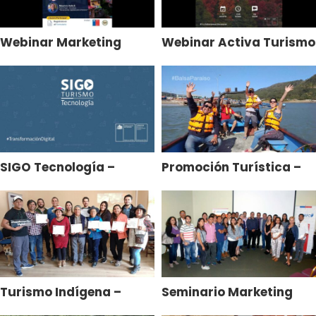
Webinar Marketing
Webinar Activa Turismo
Digital para el Turismo
en Linea
– Curso de Apresto
SIGO Tecnología –
Promoción Turística –
Diseño e
Balsa Paraíso – Llico –
Implementación
Arauco – Biobío
Programa de
Capacitación
Turismo Indígena –
Seminario Marketing
Asesoría Especializada
Digital para el Turismo